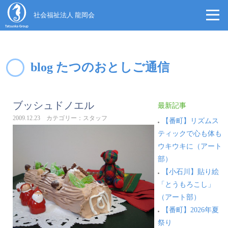
社会福祉法人 龍岡会
blog たつのおとしご通信
ブッシュドノエル
最新記事
2009.12.23 カテゴリー：スタッフ
【番町】リズムス
ティックで心も体も
ウキウキに（アート
部）
【小石川】貼り絵
「とうもろこし」
（アート部）
【番町】2026年夏
祭り