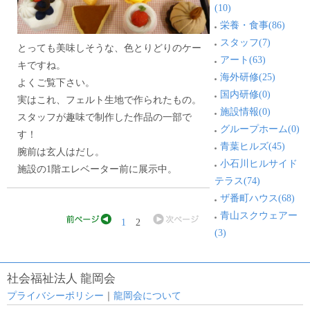
(10)
栄養・食事(86)
スタッフ(7)
とっても美味しそうな、色とりどりのケー
アート(63)
キですね。
海外研修(25)
よくご覧下さい。
国内研修(0)
実はこれ、フェルト生地で作られたもの。
施設情報(0)
スタッフが趣味で制作した作品の一部で
グループホーム(0)
す！
青葉ヒルズ(45)
腕前は玄人はだし。
小石川ヒルサイド
施設の1階エレベーター前に展示中。
テラス(74)
ザ番町ハウス(68)
青山スクウェアー
1
2
(3)
社会福祉法人 龍岡会
プライバシーポリシー
｜
龍岡会について