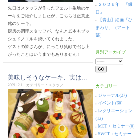
２０２６年 『縁
先日はスタッフが作ったフェルト生地のケ
日』
ーキをご紹介しましたが、こちらは正真正
【青山】絵画「ひ
銘のケーキ。
まわり」（アート
厨房の調理スタッフが、なんと15本もブッ
部）
シュドノエルを焼いてくれました。
ゲストの皆さんが、にっこり笑顔で召し上
月別アーカイブ
がったことはいうまでもありません！
美味しそうなケーキ、実は…
2009.12.1 カテゴリー：スタッフ
カテゴリー
ジャーナル(37)
イベント(60)
レクリエーション
(12)
MCT + セミナー(0)
SWCT＋セミナー