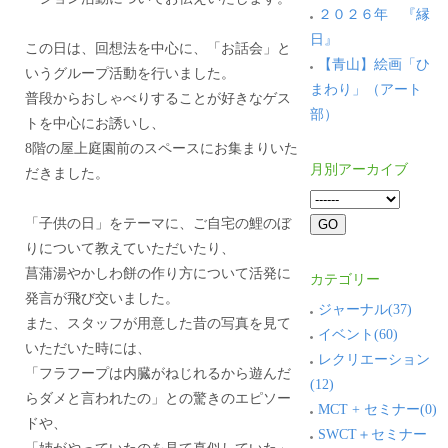
２０２６年 『縁
日』
この日は、回想法を中心に、「お話会」と
【青山】絵画「ひ
いうグループ活動を行いました。
まわり」（アート
普段からおしゃべりすることが好きなゲス
部）
トを中心にお誘いし、
8階の屋上庭園前のスペースにお集まりいた
月別アーカイブ
だきました。
「子供の日」をテーマに、ご自宅の鯉のぼ
りについて教えていただいたり、
菖蒲湯やかしわ餅の作り方について活発に
カテゴリー
発言が飛び交いました。
ジャーナル(37)
また、スタッフが用意した昔の写真を見て
イベント(60)
いただいた時には、
レクリエーション
「フラフープは内臓がねじれるから遊んだ
(12)
らダメと言われたの」との驚きのエピソー
MCT + セミナー(0)
ドや、
SWCT＋セミナー