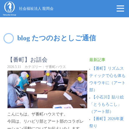
社会福祉法人 龍岡会
blog たつのおとしご通信
【番町】お話会
最新記事
2026.5.11 カテゴリー：ザ番町ハウス
【番町】リズムス
ティックで心も体も
ウキウキに（アート
部）
【小石川】貼り絵
「とうもろこし」
（アート部）
こんにちは。ザ番町ハウスです。
【番町】2026年夏
今回は、リハビリ部とアート部のコラボレ
祭り
ーション活動についてお伝えいたします。