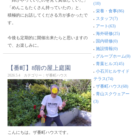
「姉がやっていたのを見て真似していた」
(10)
「めんこもたくさん持っていたの」と、
栄養・食事(86)
積極的にお話してくださる方が多かったで
スタッフ(7)
す。
アート(63)
海外研修(25)
今後も定期的に開催出来たらと思いますの
国内研修(0)
で、お楽しみに。
施設情報(0)
グループホーム(0)
青葉ヒルズ(45)
【番町】8階の屋上庭園
小石川ヒルサイド
2026.5.4 カテゴリー：ザ番町ハウス
テラス(74)
ザ番町ハウス(68)
青山スクウェアー
(3)
こんにちは。ザ番町ハウスです。