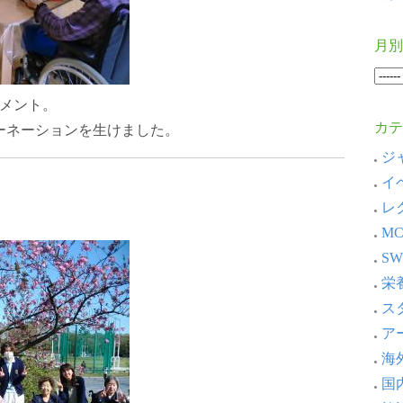
月別
メント。
カテ
ーネーションを生けました。
ジャ
イベ
レ
MC
SW
栄養
スタ
アー
海外
国内