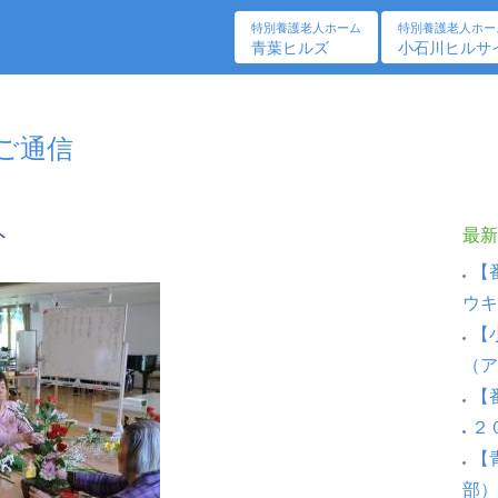
特別養護老人ホーム
特別養護老人ホー
青葉ヒルズ
小石川ヒルサ
しご通信
ト
最新
【
ウキ
【
（ア
【
２
【
部）