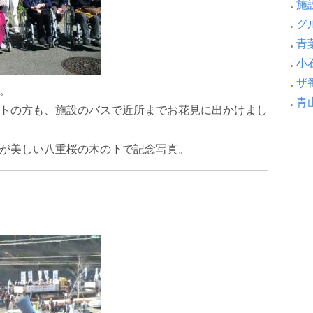
施設
グ
青葉
小
ザ
。
青
トの方も、施設のバスで近所までお花見に出かけまし
が美しい八重桜の木の下で記念写真。