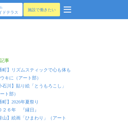
ム
施設で働きたい
イドテラス
記事
番町】リズムスティックで心も体も
ウキに（アート部）
小石川】貼り絵「とうもろこし」
ート部）
番町】2026年夏祭り
０２６年 『縁日』
青山】絵画「ひまわり」（アート