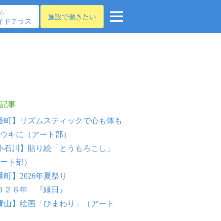
ム
施設で働きたい
イドテラス
記事
番町】リズムスティックで心も体も
ウキに（アート部）
小石川】貼り絵「とうもろこし」
ート部）
番町】2026年夏祭り
０２６年 『縁日』
青山】絵画「ひまわり」（アート