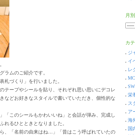
月別
カテ
ジャ
イベ
。
レ
グラムのご紹介です。
MC
表札づくり」を行いました。
SW
のテープやシールを貼り、それぞれ思い思いにデコレ
栄養
きなどお好きなスタイルで書いていただき、個性的な
スタ
アー
」「このシールもかわいいね」と会話が弾み、完成し
海外
ふれるひとときとなりました。
国内
ら、「名前の由来はね…」「昔はこう呼ばれていたの