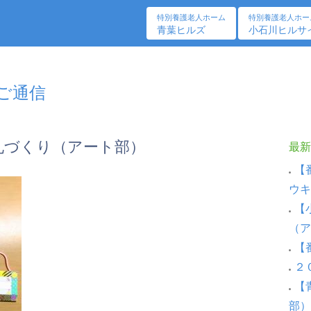
特別養護老人ホーム
特別養護老人ホー
青葉ヒルズ
小石川ヒルサ
しご通信
札づくり（アート部）
最新
【
ウキ
【
（ア
【
２
【
部）