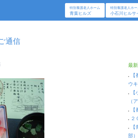
特別養護老人ホーム
特別養護老人ホー
青葉ヒルズ
小石川ヒルサ
しご通信
膳
最新
【
ウキ
【
（ア
【
２
【
部）