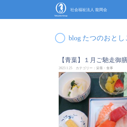
社会福祉法人 龍岡会
blog たつのおと
【青葉】１月ご馳走御
2023.1.25 カテゴリー：栄養・食事