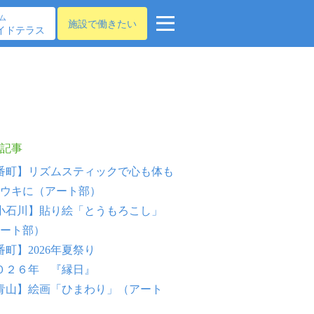
ム
施設で働きたい
イドテラス
記事
番町】リズムスティックで心も体も
ウキに（アート部）
小石川】貼り絵「とうもろこし」
ート部）
番町】2026年夏祭り
０２６年 『縁日』
青山】絵画「ひまわり」（アート