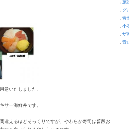
施設
グ
青葉
小
ザ
青
用意いたしました。
ミキサー海鮮丼です。
間違えるほどそっくりですが、やわらか寿司は普段お