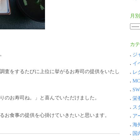
月別
カテ
。
ジャ
イベ
調査をするたびに上位に挙がるお寿司の提供をいたし
レ
MC
SW
りのお寿司ね。」と喜んでいただけました。
栄養
スタ
るお食事の提供を心掛けていきたいと思います。
アー
海外
国内