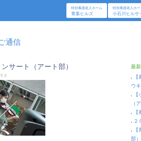
特別養護老人ホーム
特別養護老人ホー
青葉ヒルズ
小石川ヒルサ
しご通信
コンサート（アート部）
最新
テラス
【
ウキ
【
（ア
【
２
【
部）