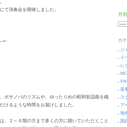
。
にて演奏会を開催しました。
月別
カテ
レー
ジャ
イベ
レ
MC
SW
栄養
、ボサノバのリズムや、ゆったりめの昭和歌謡曲を織
スタ
だけるような時間をお届けしました。
アー
海外
は、２～６階の方まで多くの方に聴いていただくこと
国内