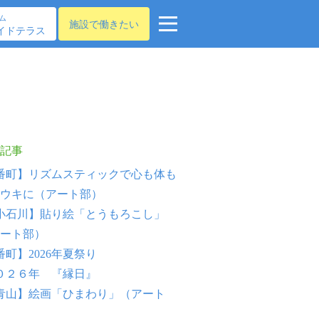
ム
施設で働きたい
イドテラス
記事
番町】リズムスティックで心も体も
ウキに（アート部）
小石川】貼り絵「とうもろこし」
ート部）
番町】2026年夏祭り
０２６年 『縁日』
青山】絵画「ひまわり」（アート