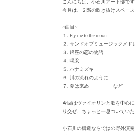
こんにちは、小石川アート部です
今月は、２階の吹き抜けスペース
~曲目~
１. Fly me to the moon
２. サンドオブミュージックメド
３. 銀座の恋の物語
４. 喝采
５. ハナミズキ
６. 川の流れのように
７. 夏は来ぬ など
今回はヴァイオリンと歌を中心に
り交ぜ、ちょっと一息ついていた
小石川の構造ならではの野外演奏