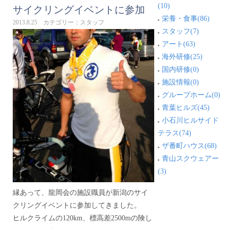
(10)
サイクリングイベントに参加
栄養・食事(86)
2013.8.25 カテゴリー：スタッフ
スタッフ(7)
アート(63)
海外研修(25)
国内研修(0)
施設情報(0)
グループホーム(0)
青葉ヒルズ(45)
小石川ヒルサイド
テラス(74)
ザ番町ハウス(68)
青山スクウェアー
(3)
縁あって、龍岡会の施設職員が新潟のサイ
クリングイベントに参加してきました。
ヒルクライムの120km、標高差2500mの険し