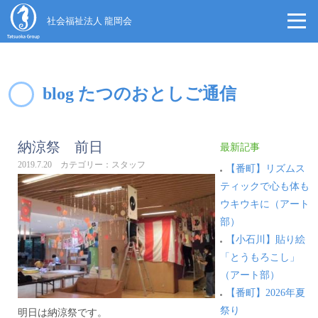
社会福祉法人 龍岡会
blog たつのおとしご通信
納涼祭 前日
最新記事
2019.7.20 カテゴリー：スタッフ
【番町】リズムス
ティックで心も体も
ウキウキに（アート
部）
【小石川】貼り絵
「とうもろこし」
（アート部）
【番町】2026年夏
祭り
明日は納涼祭です。