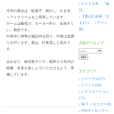
２０２６年 『縁
日』
今年の屋台は、駄菓子、綿がし、かき氷、
【青山】絵画「ひ
ソフトクリームをご用意しています。
まわり」（アート
ゲームは輪投げ、ヨーヨー釣り、金魚すく
部）
い、射的です。
午前中に神輿が施設内を回り、午後は盆踊
りを行います。夜は、灯篭流しと花火で
月別アーカイブ
す。
合わせて、納涼祭テーマ：昭和３０年代の
映像、音楽を楽しんでいただけるよう、準
カテゴリー
備しています。
ジャーナル(37)
イベント(60)
レクリエーション
(12)
MCT + セミナー(0)
SWCT＋セミナー