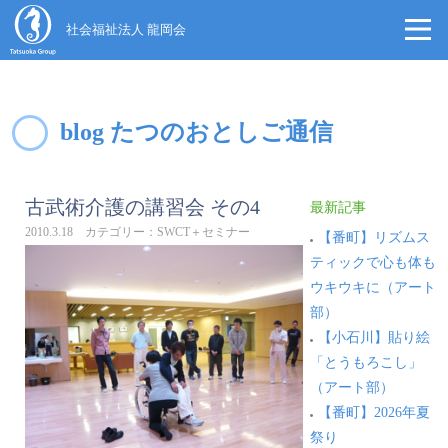
社会福祉法人 龍岡会
blog たつのおとしご通信
古武術介護の講習会 その4
最新記事
2010.3.18 カテゴリー：SWCT＋セミナー
【番町】リズムス
ティックで心も体も
ウキウキに（アート
部）
【小石川】貼り絵
「とうもろこし」
（アート部）
【番町】2026年夏
祭り