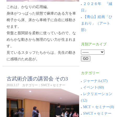
２０２６年 『縁
これは、かなりの応用編。
日』
身体がつっぱった状態で麻痺のある方を車
【青山】絵画「ひ
椅子から床、床から車椅子に自在に移動さ
まわり」（アート
せます。
部）
骨盤と股関節を柔軟に使っているので、な
めらかな動きから無理のない力が生まれま
月別アーカイブ
す。
見ているスタッフたちからは、先生の動き
に感嘆のため息が。
カテゴリー
古武術介護の講習会 その3
ジャーナル(37)
2010.3.17 カテゴリー：SWCT＋セミナー
イベント(60)
レクリエーション
(12)
MCT + セミナー(0)
SWCT＋セミナー