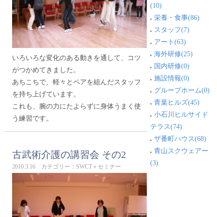
(10)
栄養・食事(86)
スタッフ(7)
アート(63)
海外研修(25)
いろいろな変化のある動きを通して、コツ
国内研修(0)
がつかめてきました。
施設情報(0)
あちこちで、軽々とペアを組んだスタッフ
グループホーム(0)
を持ち上げています。
青葉ヒルズ(45)
これも、腕の力にたよらずに身体うまく使
小石川ヒルサイド
う練習です。
テラス(74)
ザ番町ハウス(68)
青山スクウェアー
古武術介護の講習会 その2
(3)
2010.3.16 カテゴリー：SWCT＋セミナー