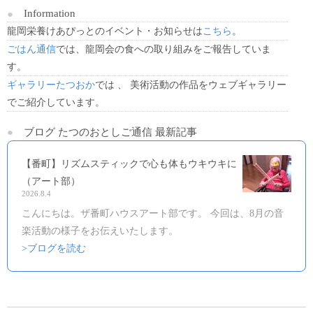
Information
龍岡栄養けあぴっとのイベント・お知らせは
こちら
。
ごはん通信
では、龍岡会の食への取り組みをご報告していま
す。
ギャラリーたつおか
では 、 美術活動の作品をウェブギャラリー
でご紹介しています。
ブログ たつのおとしご通信 最新記事
【番町】リズムスティックで心も体もウキウキに
（アート部）
2026.8.4
こんにちは。ザ番町ハウスアート部です。 今回は、8月の音
楽活動の様子をお伝えいたします。
>ブログを読む